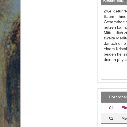
Beschreibun
Zwei geführt
Baum – hinei
Gesamtheit e
nutzen kann.
Mittel, dich 
zweite Medit
danach eine 
einem Krista
beiden heils
deinen physi
Hörprobe
01
Ein
02
Med