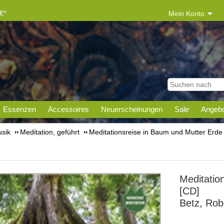
€*
Mein Konto
Essenzen
Accessoires
Neuerscheinungen
Sale
Angebo
sik
Meditation, geführt
Meditationsreise in Baum und Mutter Erde
Meditatio
[CD]
Betz, Rob