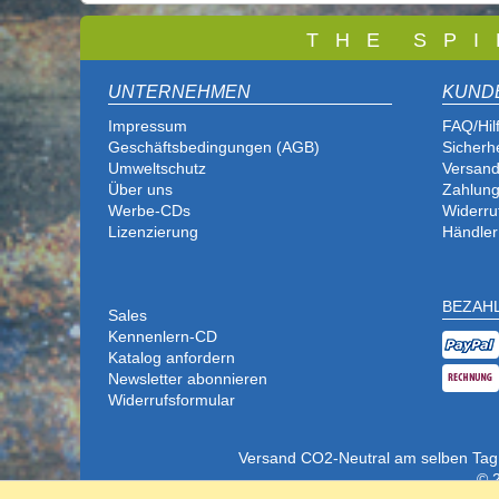
T
H E S P I
UNTERNEHMEN
KUND
Impressum
FAQ/Hil
Geschäftsbedingungen (AGB)
Sicherh
Umweltschutz
Versand
Über uns
Zahlung
Werbe-CDs
Widerru
Lizenzierung
Händler
BEZAH
Sales
Kennenlern-CD
Katalog anfordern
Newsletter abonnieren
Widerrufsformular
Versand CO2-Neutral am selben Tag (b
© 2