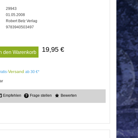
29943
01.05.2008
Robert Betz Verlag
9783940503497
19,95 €
In den Warenkorb
Versand
ratis-
ab 30 €*
ar
Empfehlen
Frage stellen
Bewerten