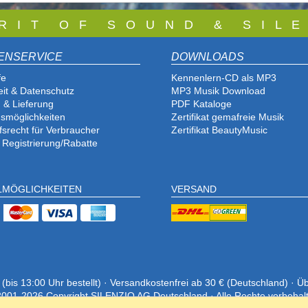
 R I T O F S O U N D & S I L E
ENSERVICE
DOWNLOADS
fe
Kennenlern-CD als MP3
eit & Datenschutz
MP3 Musik Download
 & Lieferung
PDF Katalog
e
smöglichkeiten
Zertifikat gemafreie Musik
fsrecht für Verbraucher
Zertifikat BeautyMusic
 Registrierung/Rabatte
LMÖGLICHKEITEN
VERSAND
is 13:00 Uhr bestellt) · Versandkostenfrei ab 30 € (Deutschland) · Ü
001-2026 Copyright SILENZIO AG Deutschland · Alle Rechte vorbehal