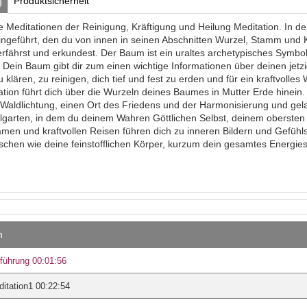
Produktsicherheit
g
e Meditationen der Reinigung, Kräftigung und Heilung Meditation. In de
ngeführt, den du von innen in seinen Abschnitten Wurzel, Stamm und 
rfährst und erkundest. Der Baum ist ein uraltes archetypisches Symbo
 Dein Baum gibt dir zum einen wichtige Informationen über deinen jetzi
zu klären, zu reinigen, dich tief und fest zu erden und für ein kraftvol
ation führt dich über die Wurzeln deines Baumes in Mutter Erde hinein.
Waldlichtung, einen Ort des Friedens und der Harmonisierung und gelan
llgarten, in dem du deinem Wahren Göttlichen Selbst, deinem obersten 
amen und kraftvollen Reisen führen dich zu inneren Bildern und Gefühls
schen wie deine feinstofflichen Körper, kurzum dein gesamtes Energies
n
führung 00:01:56
itation1 00:22:54