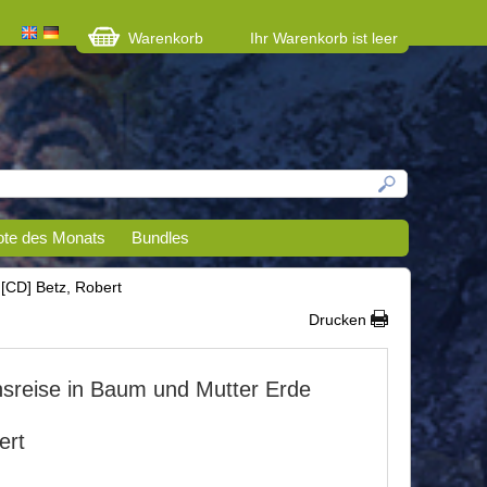
Warenkorb
Ihr Warenkorb ist leer
te des Monats
Bundles
 [CD] Betz, Robert
Drucken
nsreise in Baum und Mutter Erde
ert