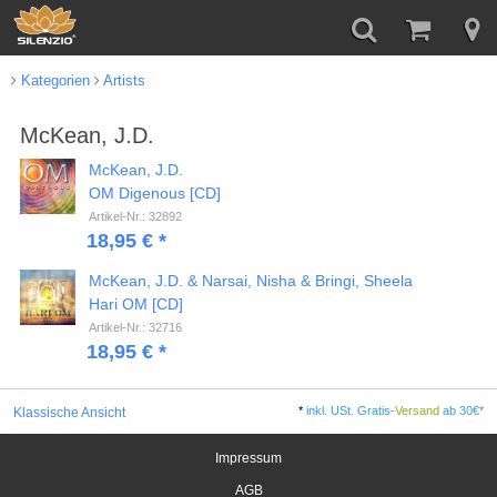
Kategorien
Artists
McKean, J.D.
McKean, J.D.
OM Digenous [CD]
Artikel-Nr.: 32892
18,95 € *
McKean, J.D. & Narsai, Nisha & Bringi, Sheela
Hari OM [CD]
Artikel-Nr.: 32716
18,95 € *
*
inkl. USt. Gratis-
Versand
ab 30€*
Klassische Ansicht
Impressum
AGB