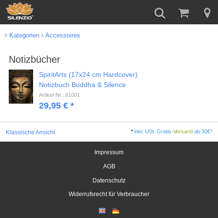
Kategorien
Accessoires
Notizbücher
SpiritArts (17x24 cm Hardcover)
Notizbuch Buddha & Silence
Artikel-Nr.: 61001
29,95 € *
*
inkl. USt. Gratis-
Versand
ab 30€*
Klassische Ansicht
Impressum
AGB
Datenschutz
Widerrufsrecht für Verbraucher