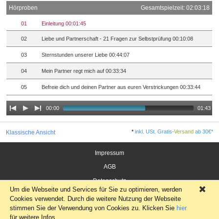
Hörproben
Gesamtspielzeit: 02:03:18
01
Einleitung 00:01:45
02
Liebe und Partnerschaft - 21 Fragen zur Selbstprüfung 00:10:08
03
Sternstunden unserer Liebe 00:44:07
04
Mein Partner regt mich auf 00:33:34
05
Befreie dich und deinen Partner aus euren Verstrickungen 00:33:44
00:00
01:43
*
inkl. USt. Gratis-
Versand
ab 30€*
Klassische Ansicht
Impressum
AGB
Datenschutz
Um die Webseite und Services für Sie zu optimieren, werden
×
Widerrufsrecht für Verbraucher
Cookies verwendet. Durch die weitere Nutzung der Webseite
stimmen Sie der Verwendung von Cookies zu. Klicken Sie
hier
für weitere Infos.