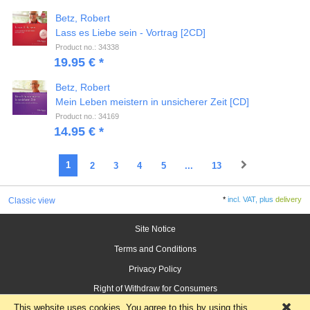
Betz, Robert
Lass es Liebe sein - Vortrag [2CD]
Product no.: 34338
19.95 € *
Betz, Robert
Mein Leben meistern in unsicherer Zeit [CD]
Product no.: 34169
14.95 € *
1
2
3
4
5
...
13
*
incl. VAT, plus
delivery
Classic view
Site Notice
Terms and Conditions
Privacy Policy
Right of Withdraw for Consumers
This website uses cookies. You agree to this by using this
×