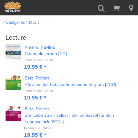
Categories
Music
Lecture
Klemm, Pavlina
Channeln lernen [CD]
Product no.: 35008
19.95 € *
Betz, Robert
Höre auf die Botschaften deines Körpers [2CD]
Product no.: 34818
19.95 € *
Betz, Robert
Die Liebe zu dir selbst - der Schlüssel für dein
Lebensglück [2CDs]
Product no.: 34339
19.95 € *