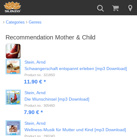
Categories
Genres
Recommendation Mother & Child
Stein, Arnd
Schwangerschaft entspannt erleben [mp3 Download]
Product no.: 32185D
11.90 € *
Stein, Arnd
Die Wunschinsel [mp3 Download]
Product no.: 30546D
7.90 € *
Stein, Arnd
Wellness-Musik für Mutter und Kind [mp3 Download]
Product no.: 29024D