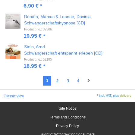
6.90 € *
Donath, Marcus & Leonne, Davinia
Schwangerschaftshypnose [CD]
Product no.: 32506
19.95 € *
Stein, Arnd
Schwangerschaft entspannt erleben [CD]
Product no.: 32185
18.95 € *
1
2
3
4
*
incl. VAT, plus
delivery
Classic view
Site Notice
Terms and Conditions
Privacy Policy
Right of Withdraw for Consumers