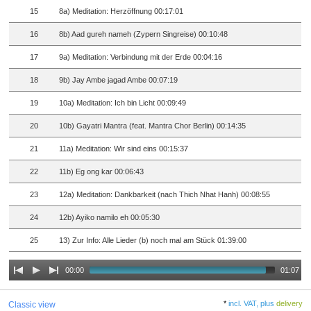
15
8a) Meditation: Herzöffnung 00:17:01
16
8b) Aad gureh nameh (Zypern Singreise) 00:10:48
17
9a) Meditation: Verbindung mit der Erde 00:04:16
18
9b) Jay Ambe jagad Ambe 00:07:19
19
10a) Meditation: Ich bin Licht 00:09:49
20
10b) Gayatri Mantra (feat. Mantra Chor Berlin) 00:14:35
21
11a) Meditation: Wir sind eins 00:15:37
22
11b) Eg ong kar 00:06:43
23
12a) Meditation: Dankbarkeit (nach Thich Nhat Hanh) 00:08:55
24
12b) Ayiko namilo eh 00:05:30
25
13) Zur Info: Alle Lieder (b) noch mal am Stück 01:39:00
00:00
01:07
*
incl. VAT, plus
delivery
Classic view