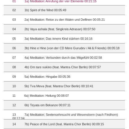
01
1a) Meditation: Anrufung der vier Elemente 00:21:15
02
1b) Spirit of the Wind 00:05:49
03
2a) Meditation: Reise zu den Walen und Delfinen 00:05:21
04
2b) Vaya ashala (feat. Singkreis Adrasan) 00:07:50
05
3a) Meditation: Das innere Kind stärken 00:16:16
06
3b) Hine e Hine (von der CD Mere Gurudev / Ali & Friends) 00:05:18
07
4a) Meditation: Verbunden durch das Mitgefühl 00:02:58
08
4b) Om tare sukino (feat. Mantra Chor Berlin) 00:07:57
09
5a) Meditation: Hingabe 00:05:36
10
5b) Tva Meva (feat. Mantra Chor Berlin) 00:10:41
11
6a) Meditation: Heilung 00:08:07
12
6b) Teyata om Bekanze 00:07:11
13
7a) Meditation: Seelensehnsucht und Wesenskern (nach Findhorn)
00:17:04
14
7b) Peace of the Lord (feat. Mantra Chor Berlin) 00:09:15