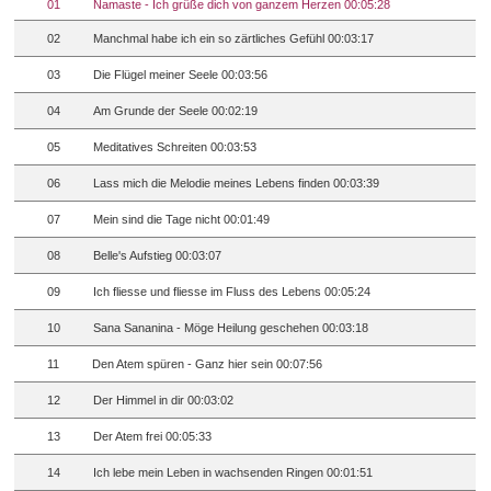
01
Namaste - Ich grüße dich von ganzem Herzen 00:05:28
02
Manchmal habe ich ein so zärtliches Gefühl 00:03:17
03
Die Flügel meiner Seele 00:03:56
04
Am Grunde der Seele 00:02:19
05
Meditatives Schreiten 00:03:53
06
Lass mich die Melodie meines Lebens finden 00:03:39
07
Mein sind die Tage nicht 00:01:49
08
Belle's Aufstieg 00:03:07
09
Ich fliesse und fliesse im Fluss des Lebens 00:05:24
10
Sana Sananina - Möge Heilung geschehen 00:03:18
11
Den Atem spüren - Ganz hier sein 00:07:56
12
Der Himmel in dir 00:03:02
13
Der Atem frei 00:05:33
14
Ich lebe mein Leben in wachsenden Ringen 00:01:51