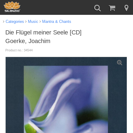
Categories
Music
Mantra & Chants
Die Flügel meiner Seele [CD]
Goerke, Joachim
Product no.: 34544