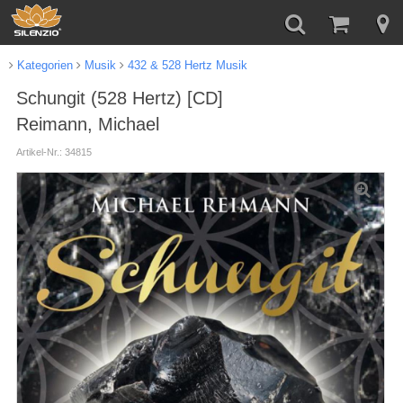
Kategorien
Musik
432 & 528 Hertz Musik
Schungit (528 Hertz) [CD]
Reimann, Michael
Artikel-Nr.: 34815