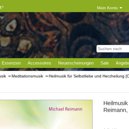
€*
Mein Konto
Essenzen
Accessoires
Neuerscheinungen
Sale
Angebo
sik
Meditationsmusik
Heilmusik für Selbstliebe und Herzheilung 
Heilmusik
Reimann,