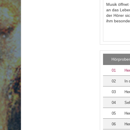
Musik öffnet
an das Leben
der Hörer si
ihm besonder
Hörprobe
01
Her
02
In
03
He
04
Sel
05
Her
06
Her