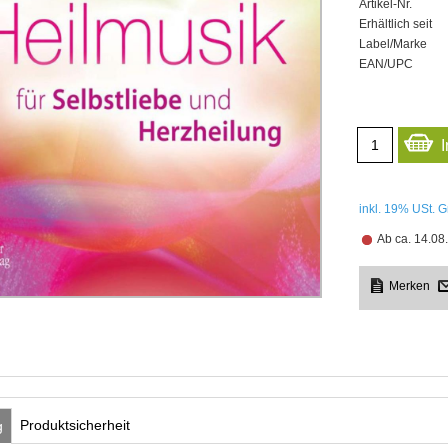
Artikel-Nr.
Erhältlich seit
Label/Marke
EAN/UPC
inkl. 19%
USt. G
Ab ca. 14.08.
Produktsicherheit
g