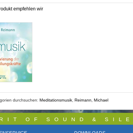
odukt empfehlen wir
egorien durchsuchen:
Meditationsmusik
,
Reimann, Michael
 R I T O F S O U N D & S I L E