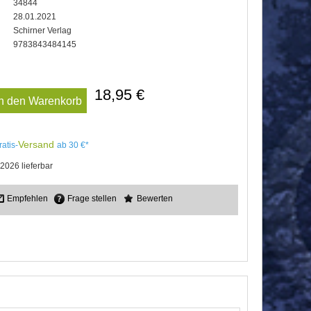
34844
28.01.2021
Schirner Verlag
9783843484145
18,95 €
In den Warenkorb
Versand
ratis-
ab 30 €*
2026 lieferbar
Empfehlen
Frage stellen
Bewerten