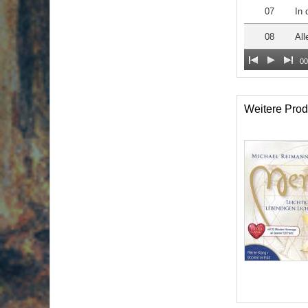
07
In 
08
All
00
Weitere Prod