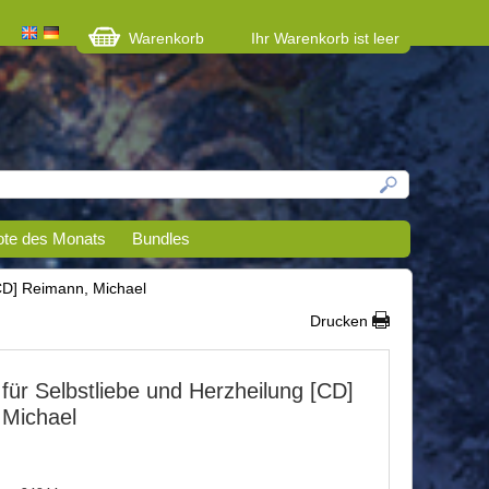
Warenkorb
Ihr Warenkorb ist leer
te des Monats
Bundles
[CD] Reimann, Michael
Drucken
 für Selbstliebe und Herzheilung [CD]
 Michael