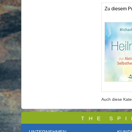
Zu diesem Pr
Auch diese Kat
T
H E S P I