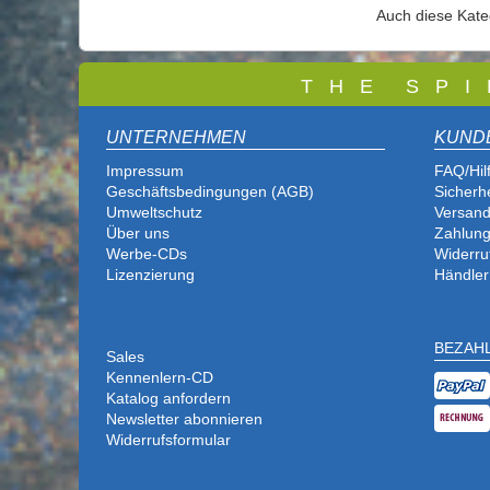
Auch diese Kat
T
H E S P I
UNTERNEHMEN
KUND
Impressum
FAQ/Hil
Geschäftsbedingungen (AGB)
Sicherh
Umweltschutz
Versand
Über uns
Zahlung
Werbe-CDs
Widerru
Lizenzierung
Händler
BEZAH
Sales
Kennenlern-CD
Katalog anfordern
Newsletter abonnieren
Widerrufsformular