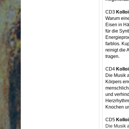
CD3
Kollo
Warum eine 
Eisen in H
für die Syn
Energiepro
farblos. Ku
reinigt die
tragen.
CD4
Kollo
Die Musik a
Körpers err
menschlich
und verhind
Herzrhythmu
Knochen und
CD5
Kollo
Die Musik a