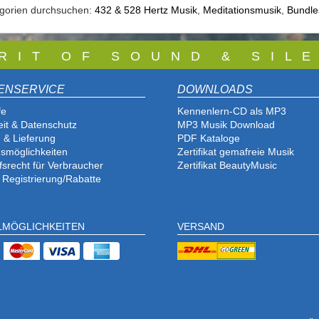
egorien durchsuchen:
432 & 528 Hertz Musik
,
Meditationsmusik
,
Bundle
 R I T O F S O U N D & S I L E
ENSERVICE
DOWNLOADS
fe
Kennenlern-CD als MP3
eit & Datenschutz
MP3 Musik Download
 & Lieferung
PDF Katalog
e
smöglichkeiten
Zertifikat gemafreie Musik
fsrecht für Verbraucher
Zertifikat BeautyMusic
 Registrierung/Rabatte
LMÖGLICHKEITEN
VERSAND