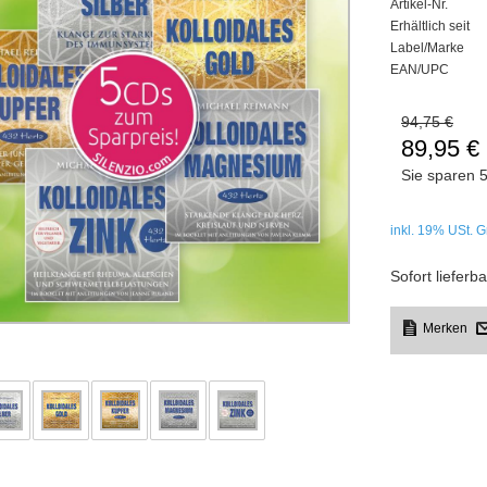
Artikel-Nr.
Erhältlich seit
Label/Marke
EAN/UPC
94,75 €
89,95 €
Sie sparen
inkl. 19%
USt. G
Sofort lieferba