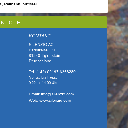
s
,
Reimann, Michael
 N C E
KONTAKT
SILENZIO AG
Badstraße 131
91349 Egloffstein
Deutschland
Tel. (+49) 09197 6266280
Montag bis Freitag
9:00 bis
14:00 Uhr
Email: info@silenzio.com
Web: www.silenzio.com