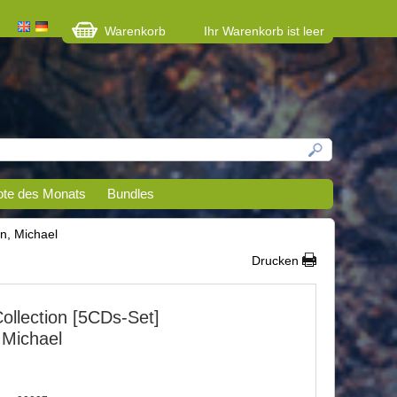
Warenkorb
Ihr Warenkorb ist leer
te des Monats
Bundles
nn, Michael
Drucken
Collection [5CDs-Set]
 Michael