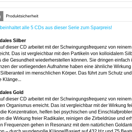
Produktsicherheit
g
beinhaltet alle 5 CDs aus dieser Serie zum Sparpreis!
dales Silber
uf dieser CD arbeitet mit der Schwingungsfrequenz von reinem S
eicht. Das ist vergleichbar mit den Partikeln von kolloidalem Sil
die Gesundheit wiederherstellen können. Sie dringen einfach in
nzen der vorliegenden Aufnahme haben eine ähnliche Wirkun
 Silberanteil im menschlichen Körper. Das führt zum Schutz u
 Klänge...
idales Gold
uf dieser CD arbeitet mit der Schwingungsfrequenz von reinem 
n Organismus erreicht. Das ist vergleichbar mit der Wirkung fei
 die Konzentration, helfen bei psychischen und Einschlafprob
ren die Wirkung freier Radikaler, reinigen die Zirbeldrüse und e
n Frequenzen gehen in Resonanz mit dem natürlichen Goldantei
on – durch wundervolle Klänge!Basiert auf 432 Hz und 75 Beat