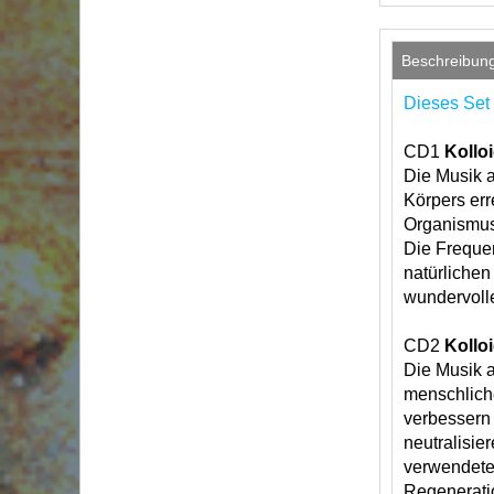
Beschreibun
Dieses Set 
CD1
Kolloi
Die Musik a
Körpers err
Organismus 
Die Freque
natürlichen
wundervolle
CD2
Kollo
Die Musik a
menschliche
verbessern
neutralisie
verwendete
Regenerati