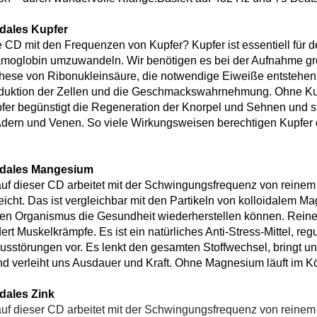
idales Kupfer
CD mit den Frequenzen von Kupfer? Kupfer ist essentiell für d
ämoglobin umzuwandeln. Wir benötigen es bei der Aufnahme grö
these von Ribonukleinsäure, die notwendige Eiweiße entstehen l
duktion der Zellen und die Geschmackswahrnehmung. Ohne Ku
pfer begünstigt die Regeneration der Knorpel und Sehnen und st
 Adern und Venen. So viele Wirkungsweisen berechtigen Kupfer
idales Mangesium
uf dieser CD arbeitet mit der Schwingungsfrequenz von reinem
eicht. Das ist vergleichbar mit den Partikeln von kolloidalem Ma
en Organismus die Gesundheit wiederherstellen können. Rein
ert Muskelkrämpfe. Es ist ein natürliches Anti-Stress-Mittel, reg
sstörungen vor. Es lenkt den gesamten Stoffwechsel, bringt un
 verleiht uns Ausdauer und Kraft. Ohne Magnesium läuft im Kö
idales Zink
uf dieser CD arbeitet mit der Schwingungsfrequenz von reinem Z