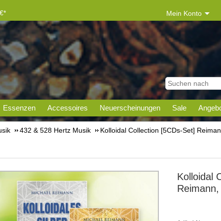
€*
Mein Konto
Essenzen
Accessoires
Neuerscheinungen
Sale
Angebo
sik
432 & 528 Hertz Musik
Kolloidal Collection [5CDs-Set] Reima
Kolloidal 
Reimann,