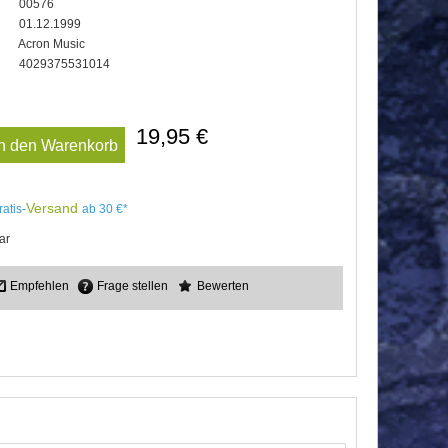
00576
01.12.1999
Acron Music
4029375531014
19,95 €
In den Warenkorb
Versand
ratis-
ab 30 €*
ar
Empfehlen
Frage stellen
Bewerten