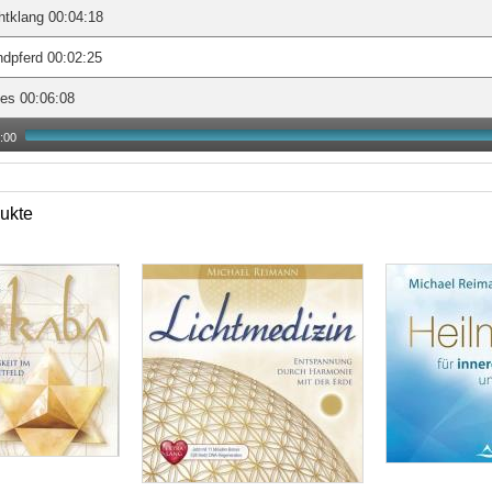
htklang 00:04:18
dpferd 00:02:25
es 00:06:08
:00
ukte