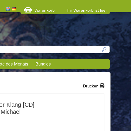
Warenkorb
Ihr Warenkorb ist leer
te des Monats
Bundles
Drucken
er Klang [CD]
 Michael