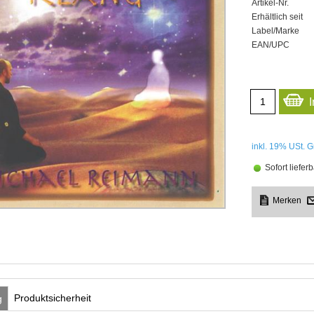
Artikel-Nr.
Erhältlich seit
Label/Marke
EAN/UPC
inkl. 19%
USt. G
Sofort lieferb
Produktsicherheit
g