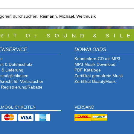
egorien durchsuchen:
Reimann, Michael
,
Weltmusik
 R I T O F S O U N D & S I L E
ENSERVICE
DOWNLOADS
fe
Kennenlern-CD als MP3
eit & Datenschutz
MP3 Musik Download
 & Lieferung
PDF Katalog
e
smöglichkeiten
Zertifikat gemafreie Musik
fsrecht für Verbraucher
Zertifikat BeautyMusic
 Registrierung/Rabatte
LMÖGLICHKEITEN
VERSAND