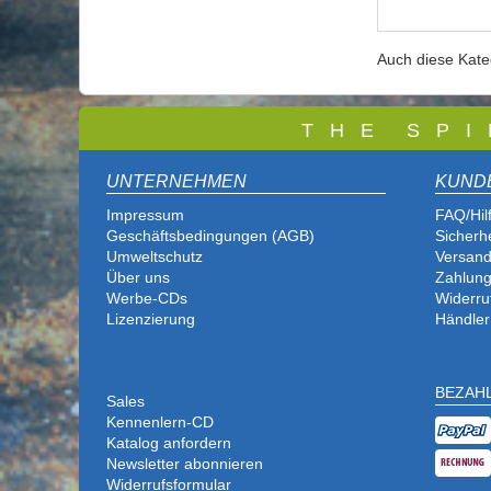
Auch diese Kat
T
H E S P I
UNTERNEHMEN
KUND
Impressum
FAQ/Hil
Geschäftsbedingungen (AGB)
Sicherh
Umweltschutz
Versand
Über uns
Zahlung
Werbe-CDs
Widerru
Lizenzierung
Händler
BEZAH
Sales
Kennenlern-CD
Katalog anfordern
Newsletter abonnieren
Widerrufsformular