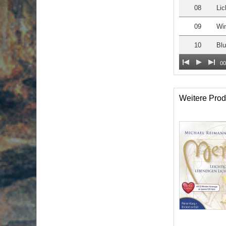
08
Lic
09
Win
10
Blu
00
Weitere Prod