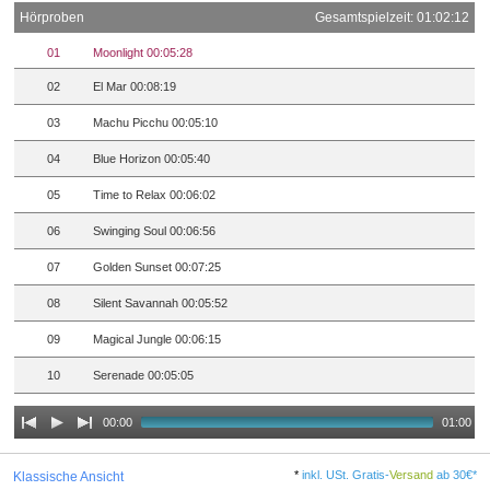
Hörproben
Gesamtspielzeit: 01:02:12
01
Moonlight 00:05:28
02
El Mar 00:08:19
03
Machu Picchu 00:05:10
04
Blue Horizon 00:05:40
05
Time to Relax 00:06:02
06
Swinging Soul 00:06:56
07
Golden Sunset 00:07:25
08
Silent Savannah 00:05:52
09
Magical Jungle 00:06:15
10
Serenade 00:05:05
00:00
01:00
*
inkl. USt. Gratis-
Versand
ab 30€*
Klassische Ansicht