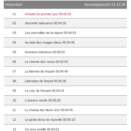
Hörproben
Gesamtspielzeit: 01:12:28
01
A l'aube du premier jour 00:05:03
02
Seconde naissance 00:04:18
03
Les merveilles de la nature 00:04:53
04
Au dela des nuages bleus 00:04:45
05
Aventure interieure 00:06:02
06
Le chemin des reves 00:03:53
07
La flamme de l'espoir 00:04:49
08
Liberation de l'esprit 00:05:38
09
La voix de l'instant 00:04:24
10
L'univers revele 00:05:28
11
Le champ des fleurs d'or 00:04:45
12
Le jardin de la vie nouvelle 00:05:10
13
Un reve eveille 00:04:52