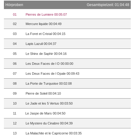
Hörproben
Gesamtspielzeit: 01:04:48
01
Pierres de Lumiere 00:05:07
02
Mercure liquide 00:04:49
03
La Foret et Cristal 00:04:15
04
Lapis Lazuli 00:04:37
05
Le Shinx de Saphir 00:04:16
06
Les Deux Faces de l O 00:00:00
07
Les Deux Faces de l Opale 00:09:43
08
La Porte de Turquoise 00:02:08
09
Pierre de Soleil 00:04:10
10
Le Jade et les 5 Vertus 00:03:50
11
Le Jaspe de Mars 00:04:50
12
Le Mystere du Cinabre 00:04:39
13
La Malachite et le Capricorne 00:03:35