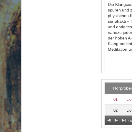
Die Klangcod
spüren und z
physischen 
sie Shakti –
und entfalte
nahezu jedes
der hohen Al
Klangmeditat
Meditation u
Hörprobe
01
Lic
02
Lic
00