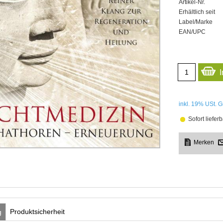
Artikel-Nr.
Erhältlich seit
Label/Marke
EAN/UPC
inkl. 19%
USt. G
Sofort lieferb
Produktsicherheit
g