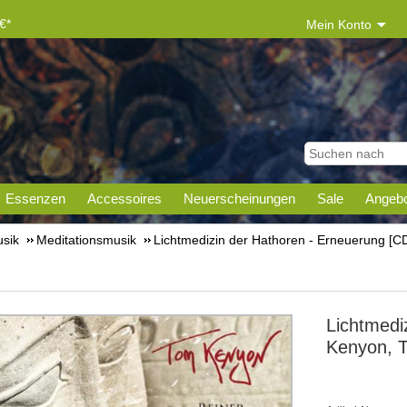
€*
Mein Konto
Essenzen
Accessoires
Neuerscheinungen
Sale
Angebo
sik
Meditationsmusik
Lichtmedizin der Hathoren - Erneuerung [C
Lichtmedi
Kenyon, 