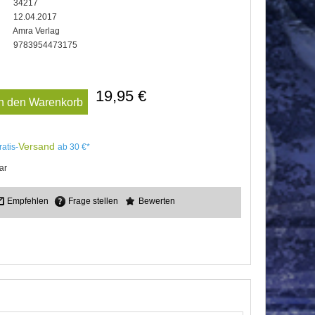
34217
12.04.2017
Amra Verlag
9783954473175
19,95 €
In den Warenkorb
Versand
ratis-
ab 30 €*
ar
Empfehlen
Frage stellen
Bewerten