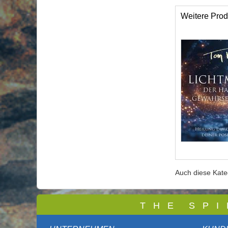
Weitere Prod
Auch diese Kat
T
H E S P I