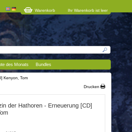
Warenkorb
Ihr Warenkorb ist leer
te des Monats
Bundles
D] Kenyon, Tom
Drucken
zin der Hathoren - Erneuerung [CD]
Tom