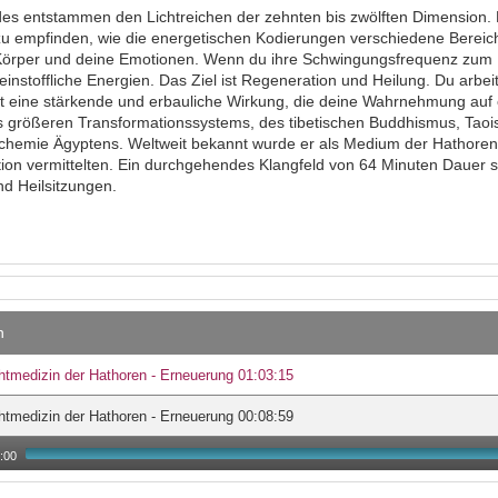
es entstammen den Lichtreichen der zehnten bis zwölften Dimension. Erl
u empfinden, wie die energetischen Kodierungen verschiedene Bereich
Körper und deine Emotionen. Wenn du ihre Schwingungsfrequenz zum 
 feinstoffliche Energien. Das Ziel ist Regeneration und Heilung. Du arb
st eine stärkende und erbauliche Wirkung, die deine Wahrnehmung auf 
 größeren Transformationssystems, des tibetischen Buddhismus, Taoi
chemie Ägyptens. Weltweit bekannt wurde er als Medium der Hathoren, 
ion vermittelten. Ein durchgehendes Klangfeld von 64 Minuten Dauer s
nd Heilsitzungen.
n
htmedizin der Hathoren - Erneuerung 01:03:15
htmedizin der Hathoren - Erneuerung 00:08:59
:00