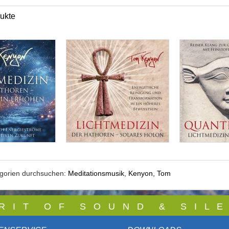
ukte
egorien durchsuchen:
Meditationsmusik
,
Kenyon, Tom
 R I T O F S O U N D & S I L E