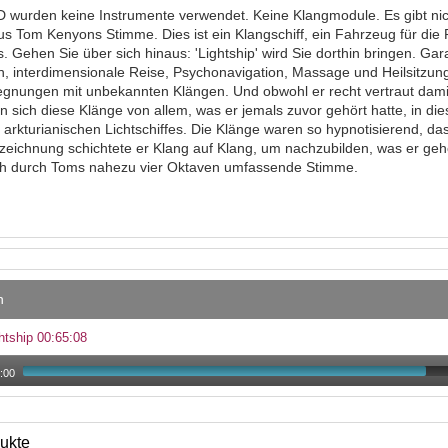
D wurden keine Instrumente verwendet. Keine Klangmodule. Es gibt ni
aus Tom Kenyons Stimme. Dies ist ein Klangschiff, ein Fahrzeug für di
. Gehen Sie über sich hinaus: 'Lightship' wird Sie dorthin bringen. Gar
on, interdimensionale Reise, Psychonavigation, Massage und Heilsitzun
gnungen mit unbekannten Klängen. Und obwohl er recht vertraut dami
n sich diese Klänge von allem, was er jemals zuvor gehört hatte, in d
 arkturianischen Lichtschiffes. Die Klänge waren so hypnotisierend, das
eichnung schichtete er Klang auf Klang, um nachzubilden, was er gehö
ich durch Toms nahezu vier Oktaven umfassende Stimme.
n
htship 00:65:08
:00
ukte