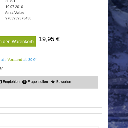
30791
10.07.2010
Amra Verlag
9783939373438
19,95 €
In den Warenkorb
Versand
ratis-
ab 30 €*
ar
Empfehlen
Frage stellen
Bewerten