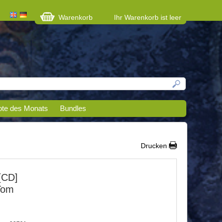
Warenkorb
Ihr Warenkorb ist leer
te des Monats
Bundles
Drucken
 [CD]
Tom