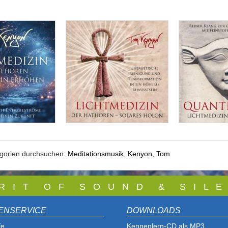
egorien durchsuchen:
Meditationsmusik
,
Kenyon, Tom
 R I T O F S O U N D & S I L E
ENSERVICE
DOWNLOADS
fe
Kennenlern-CD als MP3