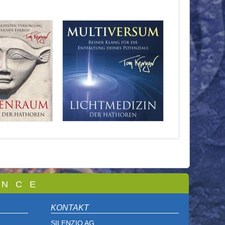
 N C E
KONTAKT
SILENZIO AG