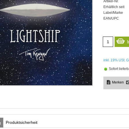
Artikel-Nr.
Erhältlich seit
Label/Marke
EAN/UPC
inkl. 19%
USt. G
Sofort lieferb
Produktsicherheit
g