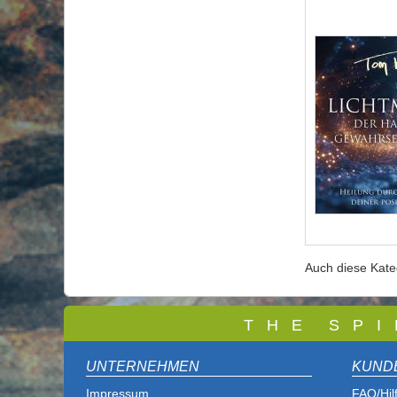
Auch diese Kat
T
H E S P I
UNTERNEHMEN
KUND
Impressum
FAQ/Hil