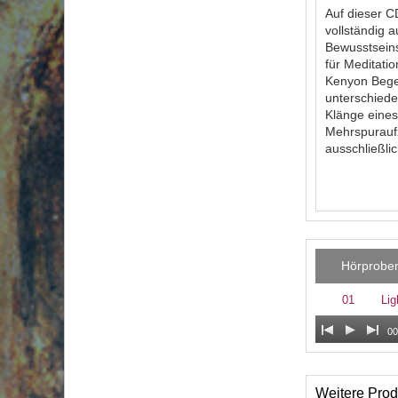
Auf dieser C
vollständig 
Bewusstseins
für Meditati
Kenyon Bege
unterschiede
Klänge eines
Mehrspuraufz
ausschließl
Hörprobe
01
Lig
00
Weitere Prod