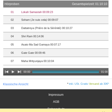
Hörproben
Gesamtspielzeit: 01:10:10
01
Lokah Samastah 00:09:23
02
Soham (Je suis cela) 00:09:07
03
Dattatreya (Priére de la Sérénité) 00:10:27
04
Shri Ram 00:14:06
05
Asato Ma Sad Gamaya 00:07:17
06
Gate Gate 00:09:46
07
Maha Mrityunjaya 00:10:04
00:00
01:00
*
inkl. USt. Gratis-
Versand
ab 30€*
Klassische Ansicht
Impressum
AGB
Datenschutz