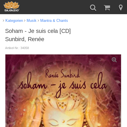
Kategorien
Musik
Mantra & Chants
Soham - Je suis cela [CD]
Sunbird, Renée
Artikel-Nr.: 34058