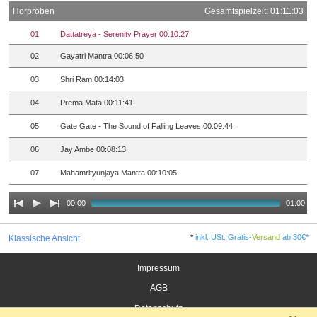
Hörproben
Gesamtspielzeit: 01:11:03
01
Dattatreya - Serenity Prayer 00:10:27
02
Gayatri Mantra 00:06:50
03
Shri Ram 00:14:03
04
Prema Mata 00:11:41
05
Gate Gate - The Sound of Falling Leaves 00:09:44
06
Jay Ambe 00:08:13
07
Mahamrityunjaya Mantra 00:10:05
00:00
01:00
*
inkl. USt. Gratis-
Versand
ab 30€*
Klassische Ansicht
Impressum
AGB
Datenschutz