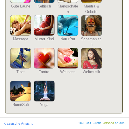
Gute Laune
Keltisch
Klangschale
Mantra &
n
Gebete
Massage
Mutter Kind
NaturPur
Schamanisc
h
Tibet
Tantra
Wellness
Weltmusik
Rumi/Sufi
Yoga
*
inkl. USt. Gratis-
Versand
ab 30€*
Klassische Ansicht