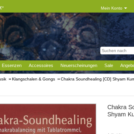
€*
Mein Konto
Essenzen
Accessoires
Neuerscheinungen
Sale
Angebo
sik
Klangschalen & Gongs
Chakra Soundhealing [CD] Shyam Kum
Chakra So
Shyam Ku