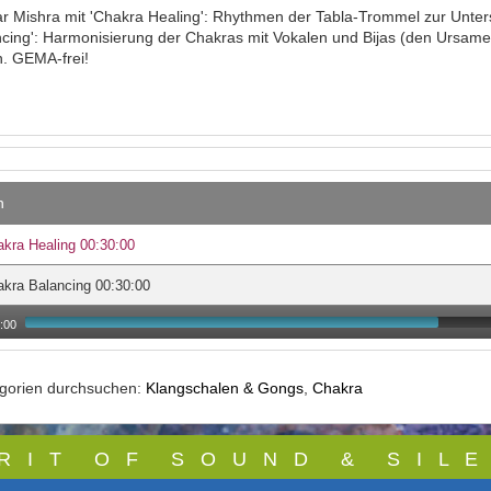
Mishra mit 'Chakra Healing': Rhythmen der Tabla-Trommel zur Unters
cing': Harmonisierung der Chakras mit Vokalen und Bijas (den Ursam
. GEMA-frei!
n
kra Healing 00:30:00
kra Balancing 00:30:00
:00
egorien durchsuchen:
Klangschalen & Gongs
,
Chakra
 R I T O F S O U N D & S I L E