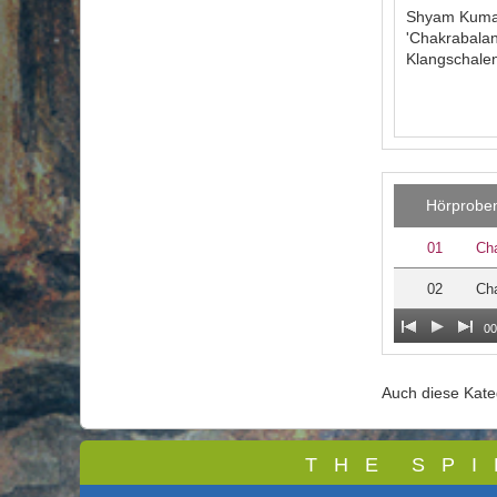
Shyam Kumar 
'Chakrabalan
Klangschalen
Hörprobe
01
Cha
02
Cha
00
Auch diese Kat
T
H E S P I