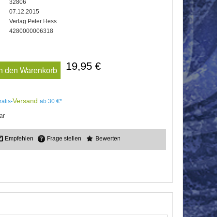
32806
07.12.2015
Verlag Peter Hess
4280000006318
19,95 €
In den Warenkorb
Versand
ratis-
ab 30 €*
ar
Empfehlen
Frage stellen
Bewerten