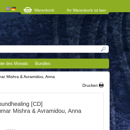
Warenkorb
Ihr Warenkorb ist leer
te des Monats
Bundles
ar Mishra & Avramidou, Anna
Drucken
undhealing [CD]
mar Mishra & Avramidou, Anna