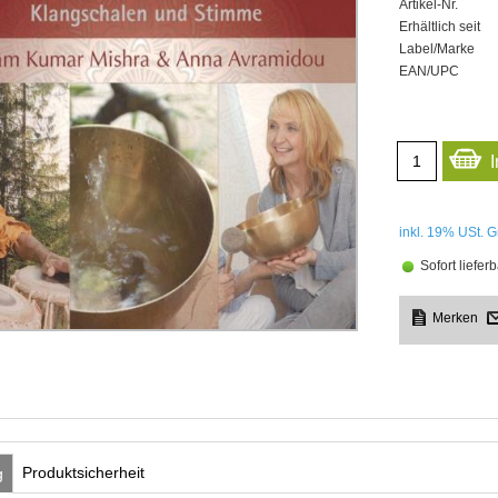
Artikel-Nr.
Erhältlich seit
Label/Marke
EAN/UPC
inkl. 19%
USt. G
Sofort lieferb
Produktsicherheit
g