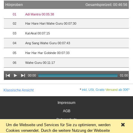
Hörproben
Gesamtspielzeit: 00:46:56
01
Adi Mantra 00:05:38
02
Har Hare Hari Wahe Guru 00:07:30
03
Kal Akal 00:07:15
04
Ang Sang Wahe Guru 00:07:43
05
Har Har Har Gobinde 00:07:33
06
Wahe Guru 00:11:17
00:00
01:00
*
inkl. USt. Gratis-
Versand
ab 30€*
Klassische Ansicht
Impressum
AGB
Datenschutz
Um die Webseite und Services für Sie zu optimieren, werden
×
Widerrufsrecht für Verbraucher
Cookies verwendet. Durch die weitere Nutzung der Webseite