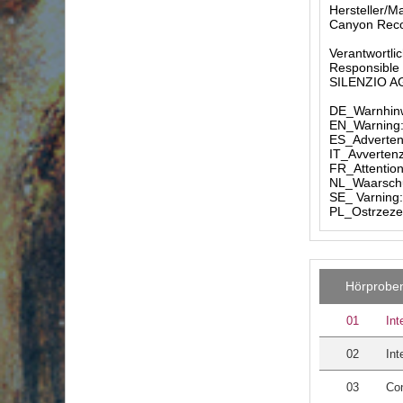
Hersteller/M
Canyon Recor
Verantwortlic
Responsible 
SILENZIO AG 
DE_Warnhinw
EN_Warning: 
ES_Advertenc
IT_Avvertenz
FR_Attention
NL_Waarschuw
SE_ Varning:
PL_Ostrzezen
Hörprobe
01
Int
02
Int
03
Con