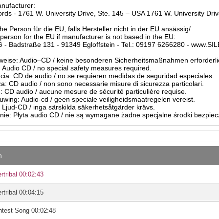
anufacturer:
ds - 1761 W. University Drive, Ste. 145 – USA 1761 W. University Dr
he Person für die EU, falls Hersteller nicht in der EU ansässig/
person for the EU if manufacturer is not based in the EU:
- Badstraße 131 - 91349 Egloffstein - Tel.: 09197 6266280 - www.S
eise: Audio–CD / keine besonderen Sicherheitsmaßnahmen erforderli
Audio CD / no special safety measures required.
ia: CD de audio / no se requieren medidas de seguridad especiales.
a: CD audio / non sono necessarie misure di sicurezza particolari.
: CD audio / aucune mesure de sécurité particulière requise.
ing: Audio-cd / geen speciale veiligheidsmaatregelen vereist.
 Ljud-CD / inga särskilda säkerhetsåtgärder krävs.
ie: Płyta audio CD / nie są wymagane żadne specjalne środki bezpie
n
ertribal 00:02:43
ertribal 00:04:15
test Song 00:02:48