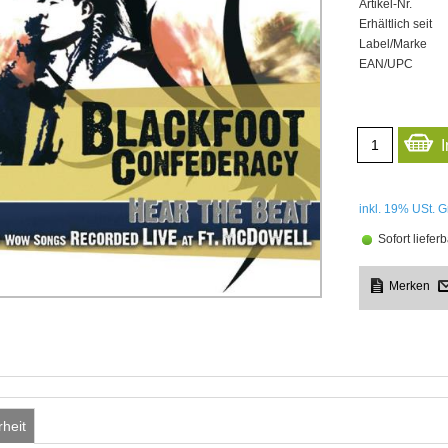
Artikel-Nr.
Erhältlich seit
Label/Marke
EAN/UPC
inkl. 19%
USt. G
Sofort lieferb
rheit