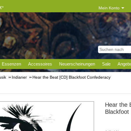
€*
Mein Konto
Essenzen
Accessoires
Neuerscheinungen
Sale
Angebo
sik
Indianer
Hear the Beat [CD] Blackfoot Confederacy
Hear the 
Blackfoot