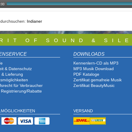
:00
e durchsuchen:
Indianer
 R I T O F S O U N D & S I L E
ENSERVICE
DOWNLOADS
fe
Kennenlern-CD als MP3
eit & Datenschutz
MP3 Musik Download
 & Lieferung
PDF Katalog
e
smöglichkeiten
Zertifikat gemafreie Musik
fsrecht für Verbraucher
Zertifikat BeautyMusic
 Registrierung/Rabatte
LMÖGLICHKEITEN
VERSAND