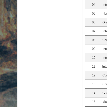
04
Int
05
Ho
06
Gra
07
Int
08
Con
09
Int
10
Int
11
Int
12
Con
13
Con
14
G.
15
Mad