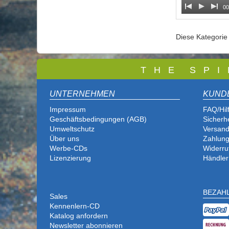
00
Diese Kategori
T
H E S P I
UNTERNEHMEN
KUND
Impressum
FAQ/Hil
Geschäftsbedingungen (AGB)
Sicherh
Umweltschutz
Versand
Über uns
Zahlung
Werbe-CDs
Widerru
Lizenzierung
Händler
BEZAH
Sales
Kennenlern-CD
Katalog anfordern
Newsletter abonnieren