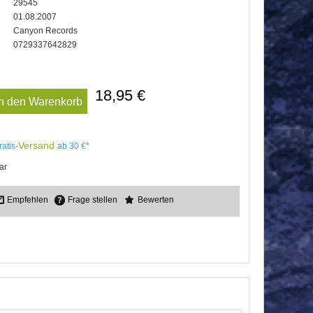
29545
01.08.2007
Canyon Records
0729337642829
18,95 €
In den Warenkorb
Versand
ratis-
ab 30 €*
ar
Empfehlen
Frage stellen
Bewerten