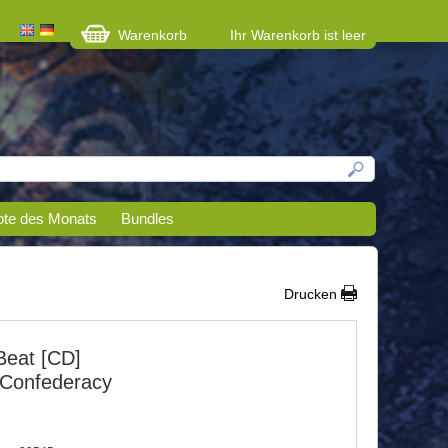
Warenkorb
Ihr Warenkorb ist leer
te des Monats
Bundles
Drucken
Beat [CD]
 Confederacy