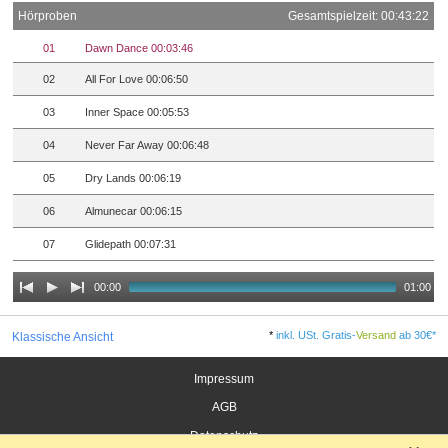
Hörproben
Gesamtspielzeit: 00:43:22
01
Dawn Dance 00:03:46
02
All For Love 00:06:50
03
Inner Space 00:05:53
04
Never Far Away 00:06:48
05
Dry Lands 00:06:19
06
Almunecar 00:06:15
07
Glidepath 00:07:31
00:00
01:00
*
inkl. USt. Gratis-
Versand
ab 30€*
Klassische Ansicht
Impressum
AGB
Datenschutz