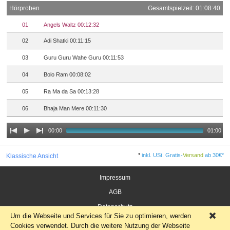
Hörproben
Gesamtspielzeit: 01:08:40
01
Angels Waltz 00:12:32
02
Adi Shatki 00:11:15
03
Guru Guru Wahe Guru 00:11:53
04
Bolo Ram 00:08:02
05
Ra Ma da Sa 00:13:28
06
Bhaja Man Mere 00:11:30
00:00
01:00
*
inkl. USt. Gratis-
Versand
ab 30€*
Klassische Ansicht
Impressum
AGB
Datenschutz
Um die Webseite und Services für Sie zu optimieren, werden
×
Widerrufsrecht für Verbraucher
Cookies verwendet. Durch die weitere Nutzung der Webseite