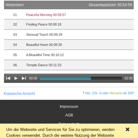
Hörproben
Gesamtspielzeit: 00:54:59
01
Peaceful Morning 00:09:57
02
Finding Peace 00:08:18
03
Sensual Touch 00:06:29
04
Beautiful Heart 00:08:30
05
A Beautiful Time 00:10:12
06
Temple Dance 00:11:33
00:00
02:00
*
inkl. USt. Gratis-
Versand
ab 30€*
Klassische Ansicht
Impressum
AGB
Datenschutz
Um die Webseite und Services für Sie zu optimieren, werden
×
Widerrufsrecht für Verbraucher
Cookies verwendet. Durch die weitere Nutzung der Webseite