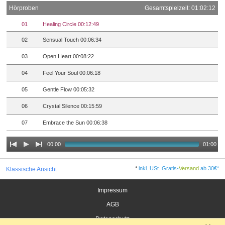
Hörproben
Gesamtspielzeit: 01:02:12
01
Healing Circle 00:12:49
02
Sensual Touch 00:06:34
03
Open Heart 00:08:22
04
Feel Your Soul 00:06:18
05
Gentle Flow 00:05:32
06
Crystal Silence 00:15:59
07
Embrace the Sun 00:06:38
00:00
01:00
*
inkl. USt. Gratis-
Versand
ab 30€*
Klassische Ansicht
Impressum
AGB
Datenschutz