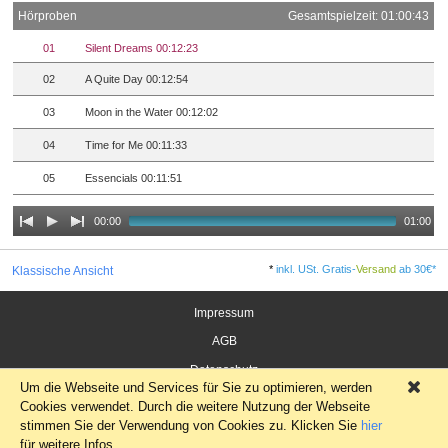
Hörproben
Gesamtspielzeit: 01:00:43
01
Silent Dreams 00:12:23
02
A Quite Day 00:12:54
03
Moon in the Water 00:12:02
04
Time for Me 00:11:33
05
Essencials 00:11:51
00:00
01:00
*
inkl. USt. Gratis-
Versand
ab 30€*
Klassische Ansicht
Impressum
AGB
Datenschutz
Um die Webseite und Services für Sie zu optimieren, werden
×
Widerrufsrecht für Verbraucher
Cookies verwendet. Durch die weitere Nutzung der Webseite
stimmen Sie der Verwendung von Cookies zu. Klicken Sie
hier
für weitere Infos.