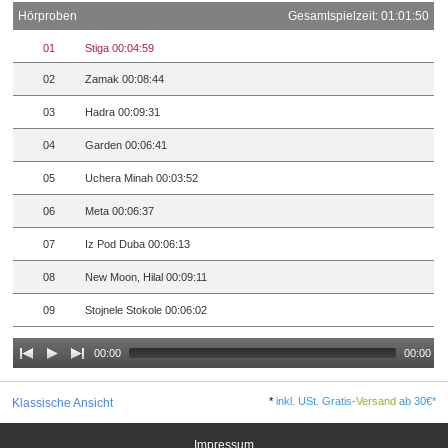
Hörproben
Gesamtspielzeit: 01:01:50
01
Stiga 00:04:59
02
Zamak 00:08:44
03
Hadra 00:09:31
04
Garden 00:06:41
05
Uchera Minah 00:03:52
06
Meta 00:06:37
07
Iz Pod Duba 00:06:13
08
New Moon, Hilal 00:09:11
09
Stojnele Stokole 00:06:02
00:00
00:00
*
inkl. USt. Gratis-
Versand
ab 30€*
Klassische Ansicht
Impressum