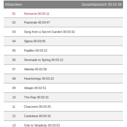
Hörproben
Gesamtspielzeit: 00:42:39
01
Nocturne 00:03:11
02
Pastorale 00:03:47
03
Song from a Secret Garden 00:03:32
04
Sigma 00:03:05
05
Papillon 00:03:22
06
Serenade to Spring 00:03:12
07
Atlantia 00:02:56
08
Heartstrings 00:03:22
09
Adagio 00:02:51
10
The Rap 00:02:31
11
Chaconne 00:03:25
12
Cantoluna 00:03:32
13
Ode to Simplicity 00:03:53