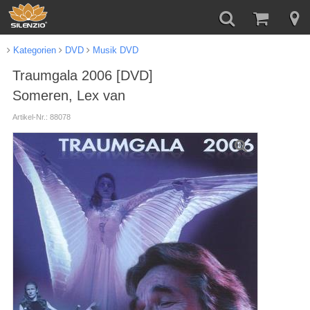
Kategorien
DVD
Musik DVD
Traumgala 2006 [DVD]
Someren, Lex van
Artikel-Nr.: 88078