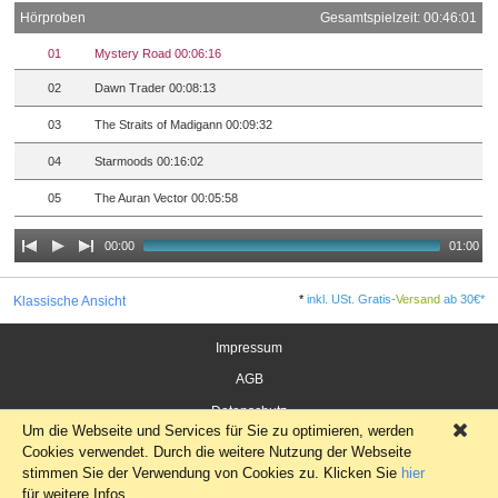
Hörproben
Gesamtspielzeit: 00:46:01
01
Mystery Road 00:06:16
02
Dawn Trader 00:08:13
03
The Straits of Madigann 00:09:32
04
Starmoods 00:16:02
05
The Auran Vector 00:05:58
00:00
01:00
*
inkl. USt. Gratis-
Versand
ab 30€*
Klassische Ansicht
Impressum
AGB
Datenschutz
Um die Webseite und Services für Sie zu optimieren, werden
×
Widerrufsrecht für Verbraucher
Cookies verwendet. Durch die weitere Nutzung der Webseite
stimmen Sie der Verwendung von Cookies zu. Klicken Sie
hier
für weitere Infos.