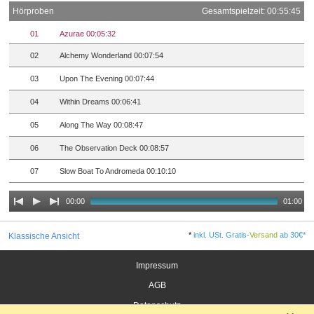
Hörproben
Gesamtspielzeit: 00:55:45
01
Azurae 00:05:32
02
Alchemy Wonderland 00:07:54
03
Upon The Evening 00:07:44
04
Within Dreams 00:06:41
05
Along The Way 00:08:47
06
The Observation Deck 00:08:57
07
Slow Boat To Andromeda 00:10:10
00:00
01:00
*
inkl. USt. Gratis-
Versand
ab 30€*
Klassische Ansicht
Impressum
AGB
Datenschutz