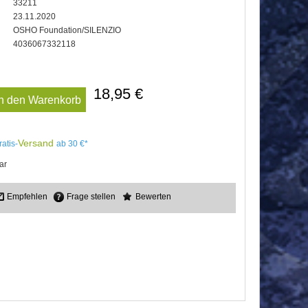
33211
23.11.2020
OSHO Foundation/SILENZIO
4036067332118
18,95 €
In den Warenkorb
Versand
ratis-
ab 30 €*
ar
Empfehlen
Frage stellen
Bewerten