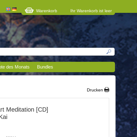
Warenkorb
Ihr Warenkorb ist leer
te des Monats
Bundles
Drucken
t Meditation [CD]
Kai