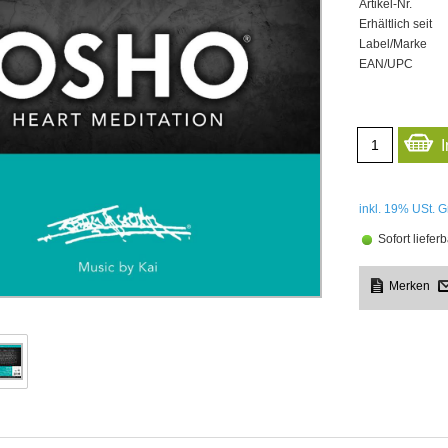
Artikel-Nr.
Erhältlich seit
Label/Marke
EAN/UPC
inkl. 19%
USt. G
Sofort lieferb