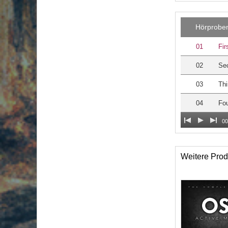
Hörprobe
01
Fir
02
Se
03
Thi
04
Fou
00
Weitere Prod