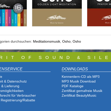
egorien durchsuchen:
Meditationsmusik
,
Osho
,
Osho
 R I T O F S O U N D & S I L E
ENSERVICE
DOWNLOADS
fe
Kennenlern-CD als MP3
eit & Datenschutz
MP3 Musik Download
 & Lieferung
PDF Katalog
e
smöglichkeiten
Zertifikat gemafreie Musik
fsrecht für Verbraucher
Zertifikat BeautyMusic
 Registrierung/Rabatte