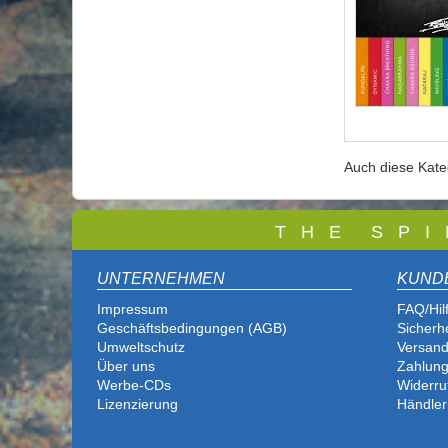
Auch diese Kat
T
H E S P I
UNTERNEHMEN
KUND
Impressum
FAQ/Hil
Geschäftsbedingungen (AGB)
Sicherh
Umweltschutz
Versand
Über uns
Zahlung
Werbe-CDs
Widerru
Lizenzierung
Händler