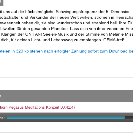
g
it uns auf die höchstmögliche Schwingungsfrequenz der 5. Dimension. D
botschafter und Verkünder der neuen Welt wirken, strömen in Heerschar
nwesenheit neben dir, sie sind wunderschön und strahlend hell. Ihre Flü
hlwollen für den gesamten Planeten. Lass dich von ihrer vereinten En
Klängen der ONITANI Seelen-Musik und der Stimme von Melanie Missi
r dich, für deinen Licht- und Lebensweg zu empfangen. GEMA-frei!
eien in 320 kb stehen nach erfolgter Zahlung sofort zum Download berei
n
horn Pegasus Meditations Konzert 00:41:47
:00