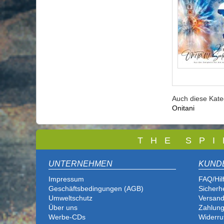
Auch diese Kat
Onitani
T
H E S P I
UNTERNEHMEN
KUND
Impressum
FAQ/Hil
Geschäftsbedingungen (AGB)
Sicherh
Umweltschutz
Versand
Über uns
Zahlung
Werbe-CDs
Widerru