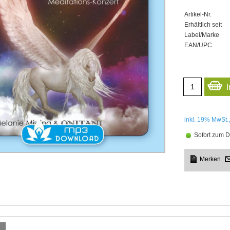
Artikel-Nr.
Erhältlich seit
Label/Marke
EAN/UPC
inkl. 19%
MwSt.,
Sofort zum D