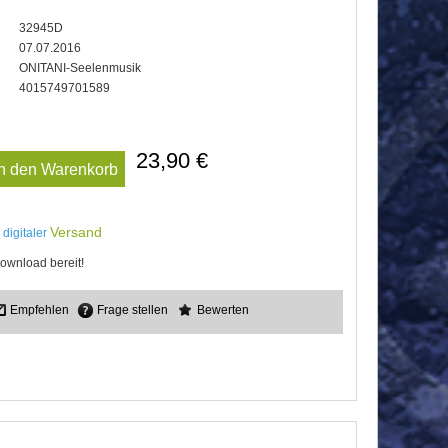
32945D
07.07.2016
ONITANI-Seelenmusik
4015749701589
23,90 €
In den Warenkorb
Versand
 digitaler
ownload bereit!
Empfehlen
Frage stellen
Bewerten