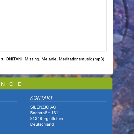
rt
,
ONITANI
,
Missing, Melanie
,
Meditationsmusik (mp3)
,
 N C E
KONTAKT
SILENZIO AG
Badstraße 131
91349 Egloffstein
Deutschland