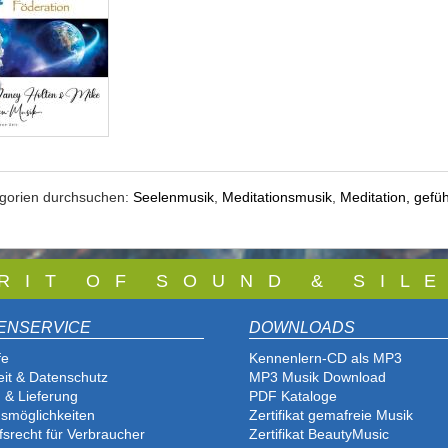
egorien durchsuchen:
Seelenmusik
,
Meditationsmusik
,
Meditation, gefüh
 R I T O F S O U N D & S I L E
ENSERVICE
DOWNLOADS
fe
Kennenlern-CD als MP3
eit & Datenschutz
MP3 Musik Download
 & Lieferung
PDF Katalog
e
smöglichkeiten
Zertifikat gemafreie Musik
fsrecht für Verbraucher
Zertifikat BeautyMusic