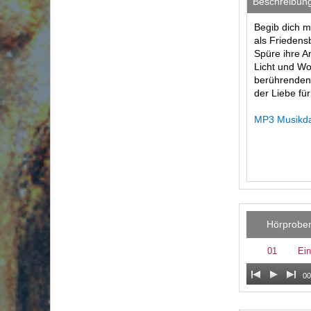
Beschreibun
Begib dich m
als Friedens
Spüre ihre A
Licht und Wo
berührenden 
der Liebe fü
MP3 Musikdat
Hörprobe
01
Ein
00