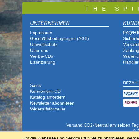
T
H E S P I
UNTERNEHMEN
KUND
Impressum
FAQ/Hil
Geschäftsbedingungen (AGB)
Sicherh
Umweltschutz
Versand
Über uns
Zahlung
Werbe-CDs
Widerru
Lizenzierung
Händler
BEZAH
Sales
Kennenlern-CD
Katalog anfordern
Newsletter abonnieren
Widerrufsformular
Versand CO2-Neutral am selben Tag (b
© 2
Um die Webseite und Services für Sie zu optimieren, werd