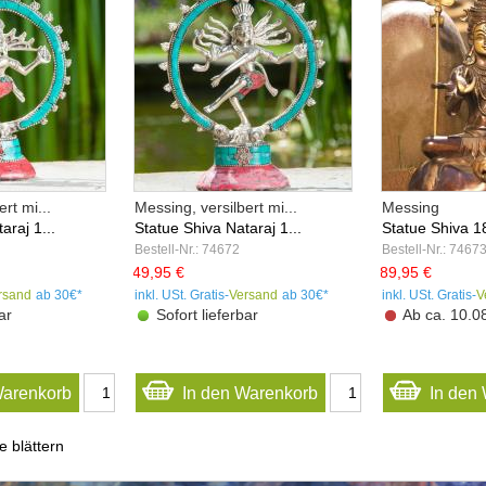
rt mi...
Messing, versilbert mi...
Messing
araj 1...
Statue Shiva Nataraj 1...
Statue Shiva 1
Bestell-Nr.: 74672
Bestell-Nr.: 7467
49,95 €
89,95 €
rsand
ab 30€*
inkl. USt. Gratis-
Versand
ab 30€*
inkl. USt. Gratis-
V
ar
Sofort lieferbar
Ab ca. 10.08
Warenkorb
In den Warenkorb
In den
 blättern