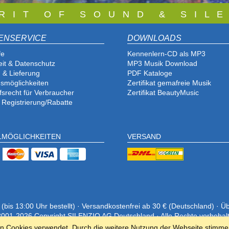
 R I T O F S O U N D & S I L E
ENSERVICE
DOWNLOADS
fe
Kennenlern-CD als MP3
eit & Datenschutz
MP3 Musik Download
 & Lieferung
PDF Katalog
e
smöglichkeiten
Zertifikat gemafreie Musik
fsrecht für Verbraucher
Zertifikat BeautyMusic
 Registrierung/Rabatte
LMÖGLICHKEITEN
VERSAND
is 13:00 Uhr bestellt) · Versandkostenfrei ab 30 € (Deutschland) · Ü
001-2026 Copyright SILENZIO AG Deutschland · Alle Rechte vorbehal
en Cookies verwendet. Durch die weitere Nutzung der Webseite stimme