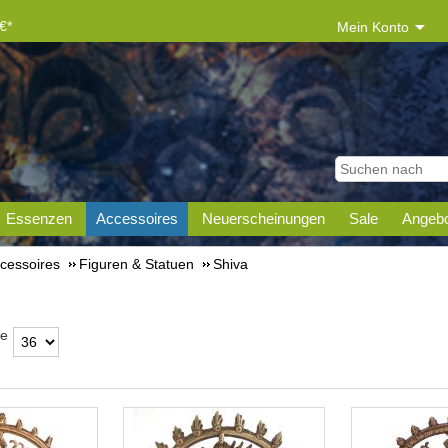
€*
Mein Konto
Essenzen
Accessoires
Neuerscheinungen
Sale
Angebo
cessoires
Figuren & Statuen
Shiva
te