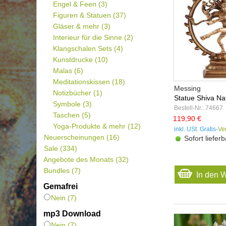
Engel & Feen
(3)
Figuren & Statuen
(37)
Gläser & mehr
(3)
Interieur für die Sinne
(2)
Klangschalen Sets
(4)
Kunstdrucke
(10)
Malas
(6)
Meditationskissen
(18)
Messing
Notizbücher
(1)
Statue Shiva Nat
Symbole
(3)
Bestell-Nr.: 74667
Taschen
(5)
119,90 €
Yoga-Produkte & mehr
(12)
inkl. USt. Gratis-
Ve
Neuerscheinungen
(16)
Sofort lieferb
Sale
(334)
Angebote des Monats
(32)
Bundles
(7)
In den 
Gemafrei
Nein (7)
mp3 Download
Nein (7)