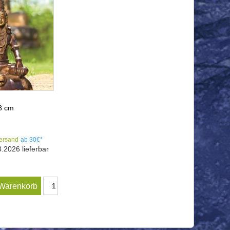
8 cm
3
ersand
ab 30€*
.2026 lieferbar
 Warenkorb