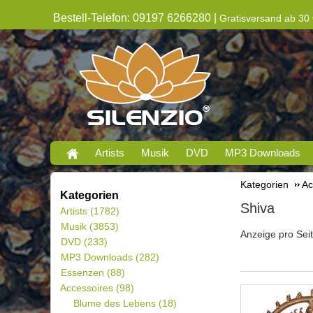
Bestell-Telefon: 09197 6266280 |
Gratisversand ab 30 
Artists
Musik
DVD
MP3 Downloads
Kategorien
Ac
Kategorien
Shiva
Artists
(1782)
Musik
(3853)
Anzeige pro Sei
DVD
(233)
MP3 Downloads
(282)
Essenzen
(88)
Accessoires
(98)
Blume des Lebens
(18)