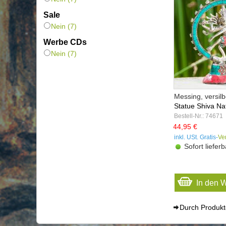
Sale
Nein (7)
Werbe CDs
Nein (7)
Messing, versilbe
Statue Shiva Nat
Bestell-Nr.: 74671
44,95 €
inkl. USt. Gratis-
Ve
Sofort lieferb
In den 
Durch Produkte