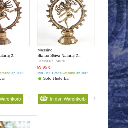
Messing
taraj 2...
Statue Shiva Nataraj 2...
9
Bestell-Nr.: 74670
69,95 €
ersand
ab 30€*
inkl. USt. Gratis-
Versand
ab 30€*
bar
Sofort lieferbar
 Warenkorb
In den Warenkorb