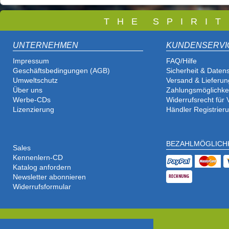
T
H E S P I R I 
UNTERNEHMEN
KUNDENSERVI
Impressum
FAQ/Hilfe
Geschäftsbedingungen (AGB)
Sicherheit & Daten
Umweltschutz
Versand & Lieferun
Über uns
Zahlungsmöglichke
Werbe-CDs
Widerrufsrecht für
Lizenzierung
Händler Registrier
BEZAHLMÖGLICH
Sales
Kennenlern-CD
Katalog anfordern
Newsletter abonnieren
Widerrufsformular