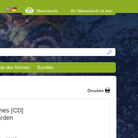
Warenkorb
Ihr Warenkorb ist leer
te des Monats
Bundles
Drucken
nes [CD]
arden