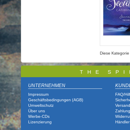
Diese Kategori
T
H E S P I
UNTERNEHMEN
KUND
Impressum
FAQ/Hil
Geschäftsbedingungen (AGB)
Sicherh
Umweltschutz
Versand
Über uns
Zahlung
Werbe-CDs
Widerru
Lizenzierung
Händler