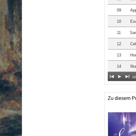
09
App
10
Es
11
San
12
Cel
13
Ho
14
Ill
00
Zu diesem Pr