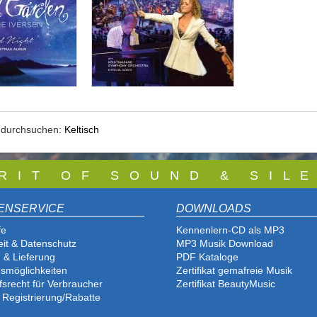
e durchsuchen:
Keltisch
 R I T O F S O U N D & S I L E
ENSERVICE
DOWNLOADS
fe
Kennenlern-CD als MP3
eit & Datenschutz
MP3 Musik Download
 & Lieferung
PDF Katalog
e
smöglichkeiten
Zertifikat gemafreie Musik
fsrecht für Verbraucher
Zertifikat BeautyMusic
 Registrierung/Rabatte