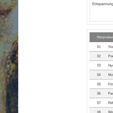
Entspannung
Hörprobe
01
Ste
02
Po
03
Hy
04
Mo
05
Fir
06
Pas
07
Ref
08
Wi