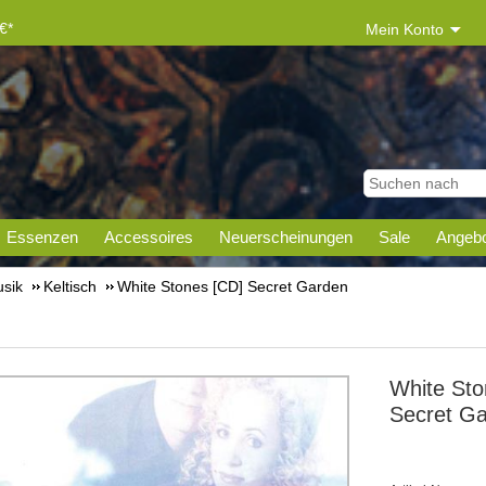
€*
Mein Konto
Essenzen
Accessoires
Neuerscheinungen
Sale
Angebo
sik
Keltisch
White Stones [CD] Secret Garden
White Sto
Secret G