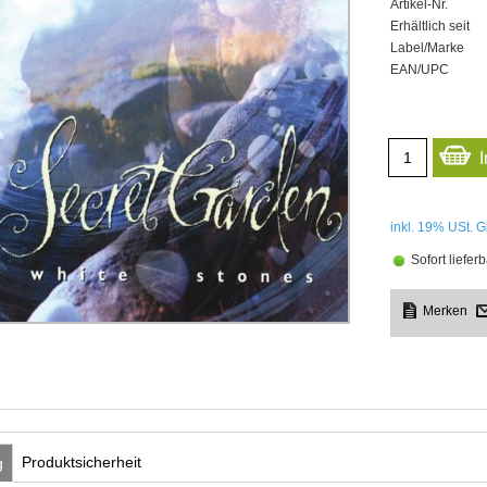
Artikel-Nr.
Erhältlich seit
Label/Marke
EAN/UPC
inkl. 19%
USt. G
Sofort lieferb
Produktsicherheit
g