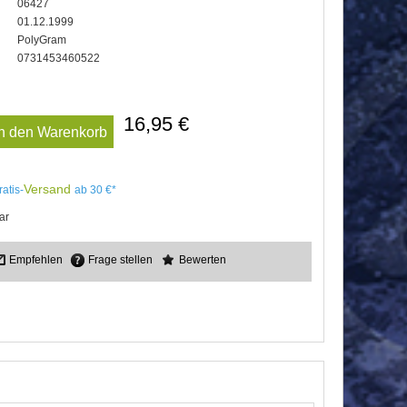
06427
01.12.1999
PolyGram
0731453460522
16,95 €
In den Warenkorb
Versand
ratis-
ab 30 €*
ar
Empfehlen
Frage stellen
Bewerten