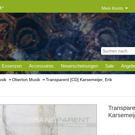
€*
Mein Konto
Essenzen
Accessoires
Neuerscheinungen
Sale
Angebo
sik
Oberton Musik
Transparent [CD] Karsemeijer, Erik
Transpare
Karsemeije