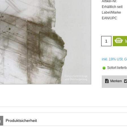
Artikel-Nr.
Erhältlich seit
Label/Marke
EAN/UPC
inkl. 19%
USt. G
Sofort lieferb
Produktsicherheit
g