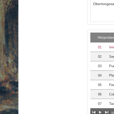
Obertongesa
Hörprobe
01
Inn
02
See
03
Pur
04
Ple
05
Fee
06
Col
07
Tao
00