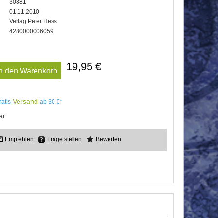
30881
01.11.2010
Verlag Peter Hess
4280000006059
19,95 €
In den Warenkorb
Versand
ratis-
ab 30 €*
ar
Empfehlen
Frage stellen
Bewerten