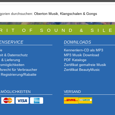
egorien durchsuchen:
Oberton Musik
,
Klangschalen & Gongs
 R I T O F S O U N D & S I L E
ENSERVICE
DOWNLOADS
fe
Kennenlern-CD als MP3
eit & Datenschutz
MP3 Musik Download
 & Lieferung
PDF Katalog
e
smöglichkeiten
Zertifikat gemafreie Musik
fsrecht für Verbraucher
Zertifikat BeautyMusic
 Registrierung/Rabatte
LMÖGLICHKEITEN
VERSAND