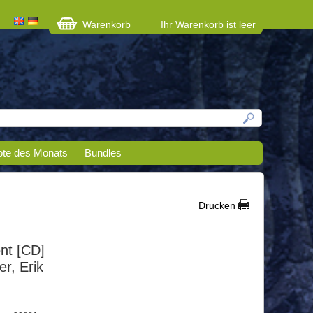
Warenkorb
Ihr Warenkorb ist leer
te des Monats
Bundles
Drucken
nt [CD]
r, Erik