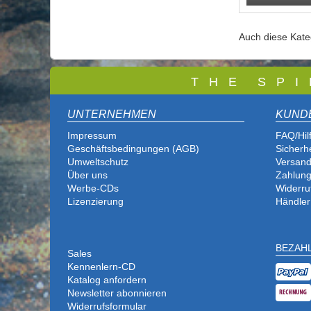
Auch diese Kat
T
H E S P I
UNTERNEHMEN
KUND
Impressum
FAQ/Hil
Geschäftsbedingungen (AGB)
Sicherh
Umweltschutz
Versand
Über uns
Zahlung
Werbe-CDs
Widerru
Lizenzierung
Händler
BEZAH
Sales
Kennenlern-CD
Katalog anfordern
Newsletter abonnieren
Widerrufsformular