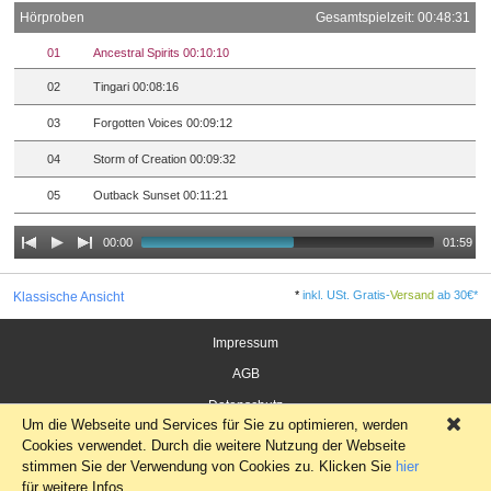
Hörproben
Gesamtspielzeit: 00:48:31
01
Ancestral Spirits 00:10:10
02
Tingari 00:08:16
03
Forgotten Voices 00:09:12
04
Storm of Creation 00:09:32
05
Outback Sunset 00:11:21
00:00
01:59
*
inkl. USt. Gratis-
Versand
ab 30€*
Klassische Ansicht
Impressum
AGB
Datenschutz
Um die Webseite und Services für Sie zu optimieren, werden
×
Widerrufsrecht für Verbraucher
Cookies verwendet. Durch die weitere Nutzung der Webseite
stimmen Sie der Verwendung von Cookies zu. Klicken Sie
hier
für weitere Infos.