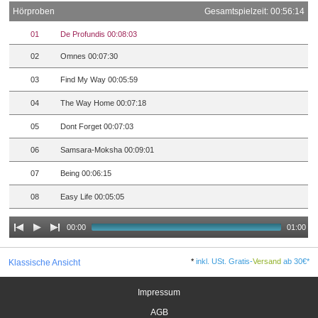
Hörproben
Gesamtspielzeit: 00:56:14
01
De Profundis 00:08:03
02
Omnes 00:07:30
03
Find My Way 00:05:59
04
The Way Home 00:07:18
05
Dont Forget 00:07:03
06
Samsara-Moksha 00:09:01
07
Being 00:06:15
08
Easy Life 00:05:05
00:00
01:00
*
inkl. USt. Gratis-
Versand
ab 30€*
Klassische Ansicht
Impressum
AGB