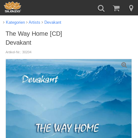
Kategorien
Artists
Devakant
The Way Home [CD]
Devakant
Artikel-Nr.: 30204