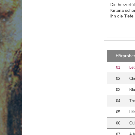
Die herzerfü
Kirtana scho
ihn die Tief
Hörprobe
01
Let
02
Ch
03
Blu
04
The
05
Lif
06
Gu
07
A b