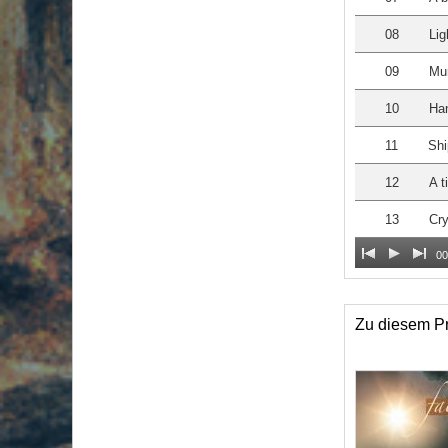
08
Lig
09
Mu
10
Han
11
Shi
12
A t
13
Cry
00
Zu diesem Pr