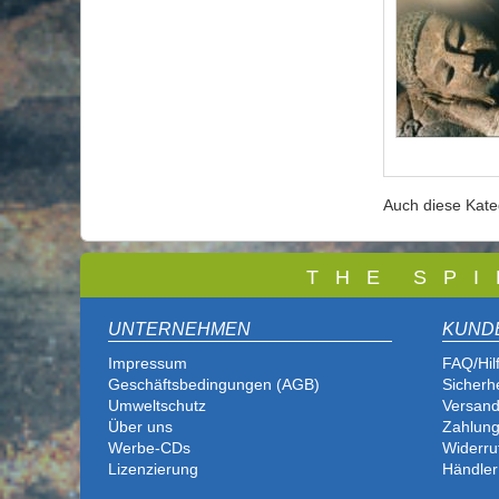
Auch diese Kat
T
H E S P I
UNTERNEHMEN
KUND
Impressum
FAQ/Hil
Geschäftsbedingungen (AGB)
Sicherh
Umweltschutz
Versand
Über uns
Zahlung
Werbe-CDs
Widerru
Lizenzierung
Händler