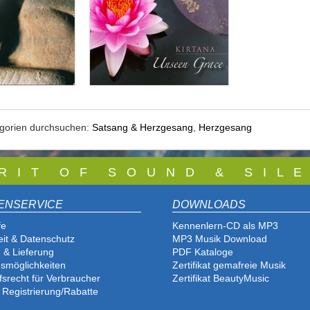
egorien durchsuchen:
Satsang & Herzgesang
,
Herzgesang
 R I T O F S O U N D & S I L E
ENSERVICE
DOWNLOADS
fe
Kennenlern-CD als MP3
eit & Datenschutz
MP3 Musik Download
 & Lieferung
PDF Katalog
e
smöglichkeiten
Zertifikat gemafreie Musik
fsrecht für Verbraucher
Zertifikat BeautyMusic
 Registrierung/Rabatte