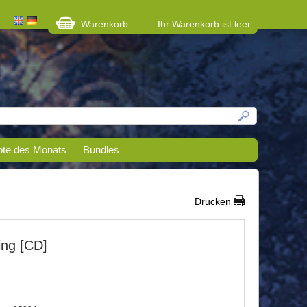
Warenkorb
Ihr Warenkorb ist leer
te des Monats
Bundles
Drucken
ing [CD]