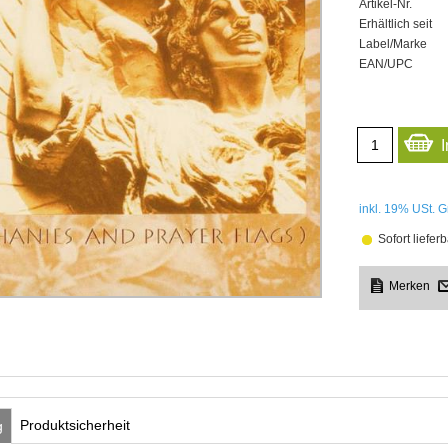
Artikel-Nr.
Erhältlich seit
Label/Marke
EAN/UPC
inkl. 19%
USt. G
Sofort lieferb
Produktsicherheit
g