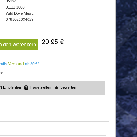
05294
01.11.2000
Wild Dove Music
0791022034028
20,95 €
In den Warenkorb
Versand
ratis-
ab 30 €*
ar
Empfehlen
Frage stellen
Bewerten