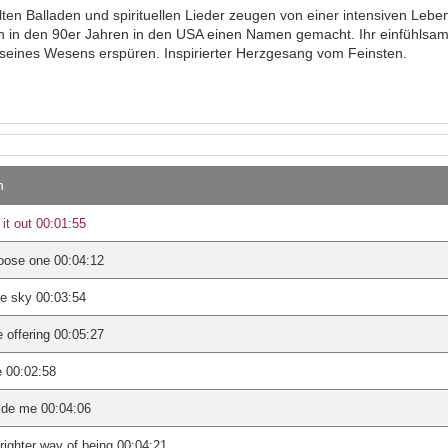
llten Balladen und spirituellen Lieder zeugen von einer intensiven Lebe
n in den 90er Jahren in den USA einen Namen gemacht. Ihr einfühlsam
e seines Wesens erspüren. Inspirierter Herzgesang vom Feinsten.
n
 it out 00:01:55
oose one 00:04:12
e sky 00:03:54
 offering 00:05:27
e 00:02:58
ide me 00:04:06
righter way of being 00:04:21