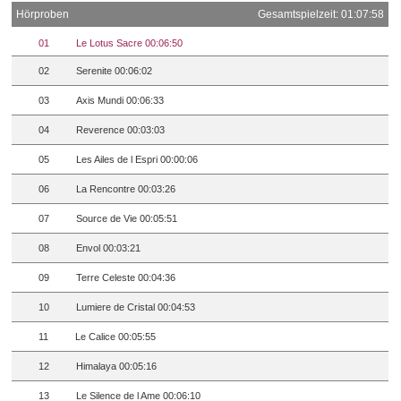
Hörproben
Gesamtspielzeit: 01:07:58
01
Le Lotus Sacre 00:06:50
02
Serenite 00:06:02
03
Axis Mundi 00:06:33
04
Reverence 00:03:03
05
Les Ailes de l Espri 00:00:06
06
La Rencontre 00:03:26
07
Source de Vie 00:05:51
08
Envol 00:03:21
09
Terre Celeste 00:04:36
10
Lumiere de Cristal 00:04:53
11
Le Calice 00:05:55
12
Himalaya 00:05:16
13
Le Silence de l Ame 00:06:10