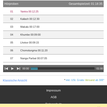
Hörproben
Gesamtspielzeit: 01:18:35
01
Yantra 00:12:25
02
Kailash 00:12:30
03
Makalu 00:17:00
04
Khumbe 00:09:00
05
Lhotse 00:09:15
06
Chomolungma 00:11:20
07
Nanga Parbat 00:07:05
00:00
01:00
*
inkl. USt. Gratis-
Versand
ab 30€*
Klassische Ansicht
Impressum
AGB
Datenschutz