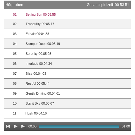
Hörproben
Gesamtspielzeit: 00:53:51
01
Setting Sun 00:05:55
02
Tranquility 00:05:17
03
Exhale 00:04:38
04
Slumper Deep 00:05:19
05
Serenity 00:05:03
06
Interlude 00:04:34
07
Bliss 00:04:03
08
Restful 00:05:44
09
Gently Drifting 00:04:01
10
Starlit Sky 00:05:07
11
Hush 00:04:10
00:00
01:00