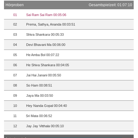
Hörproben
Gesamtspielzeit: 01:07:10
01
Sai Ram Sai Ram 00:05:06
02
Prema, Sathya, Ananda 00:03:51
03
Shiva Shankara 00:05:33
04
Devi Bhavani Ma 00:06:00
05
He Amba Bol 00:07:22
06
He Shiva Shankara 00:04:05
07
Jai Hai Janani 00:05:50
08
So Ham 00:08:51
09
Jaya Ma 00:03:50
10
Hey Nanda Gopal 00:04:40
11
Sri Mata 00:06:52
12
Jay Jay Vitthala 00:05:10