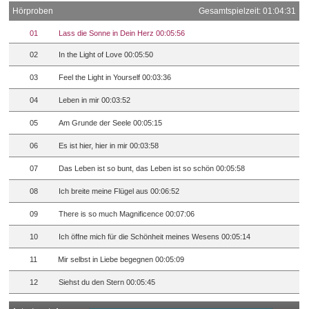
Hörproben
Gesamtspielzeit: 01:04:31
01
Lass die Sonne in Dein Herz 00:05:56
02
In the Light of Love 00:05:50
03
Feel the Light in Yourself 00:03:36
04
Leben in mir 00:03:52
05
Am Grunde der Seele 00:05:15
06
Es ist hier, hier in mir 00:03:58
07
Das Leben ist so bunt, das Leben ist so schön 00:05:58
08
Ich breite meine Flügel aus 00:06:52
09
There is so much Magnificence 00:07:06
10
Ich öffne mich für die Schönheit meines Wesens 00:05:14
11
Mir selbst in Liebe begegnen 00:05:09
12
Siehst du den Stern 00:05:45