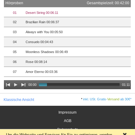
Hörproben
Gesamtspielzeit: 00:42:00
01
Desert String 00:06:11
02
Brazilian Rain 00:06:37
03
Always with You 00:05:50
04
Consuelo 00:04:43
05
Moonless Shadows 00:06:49
06
Rose 00:08:14
07
Amor Eterno 00:03:36
00:00
01:11
*
inkl. USt. Gratis-
Versand
ab 30€*
Klassische Ansicht
Impressum
AGB
Datenschutz
Um die Webseite und Services für Sie zu optimieren, werden