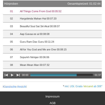
Hörproben
Gesamtspielzeit: 01:02:44
01
All Things Come From God 00:05:52
02
Hargobinda Mahan Hai 00:07:20
03
Beautiful Soul Sat Siri Akal 00:08:07
04
Aap Gavaa ee ai 00:08:08
05
Guru Ram Das Guru 00:11:24
06
All for You God and Me are One 00:08:15
07
Sopurkh Nirinjan 00:06:06
08
Mean Mean Man 00:07:32
00:00
01:37
*
inkl. USt. Gratis-
Versand
ab 30€*
Klassische Ansicht
Impressum
AGB