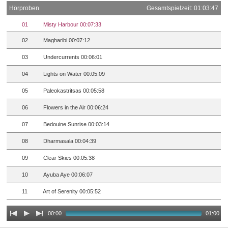
Hörproben
Gesamtspielzeit: 01:03:47
01
Misty Harbour 00:07:33
02
Magharibi 00:07:12
03
Undercurrents 00:06:01
04
Lights on Water 00:05:09
05
Paleokastritsas 00:05:58
06
Flowers in the Air 00:06:24
07
Bedouine Sunrise 00:03:14
08
Dharmasala 00:04:39
09
Clear Skies 00:05:38
10
Ayuba Aye 00:06:07
11
Art of Serenity 00:05:52
00:00
01:00